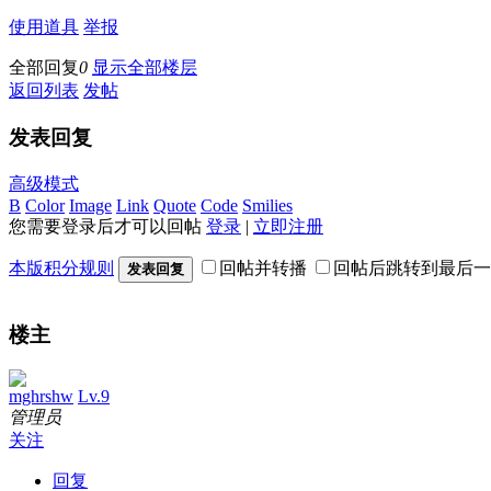
使用道具
举报
全部回复
0
显示全部楼层
返回列表
发帖
发表回复
高级模式
B
Color
Image
Link
Quote
Code
Smilies
您需要登录后才可以回帖
登录
|
立即注册
本版积分规则
回帖并转播
回帖后跳转到最后一
发表回复
楼主
mghrshw
Lv.9
管理员
关注
回复