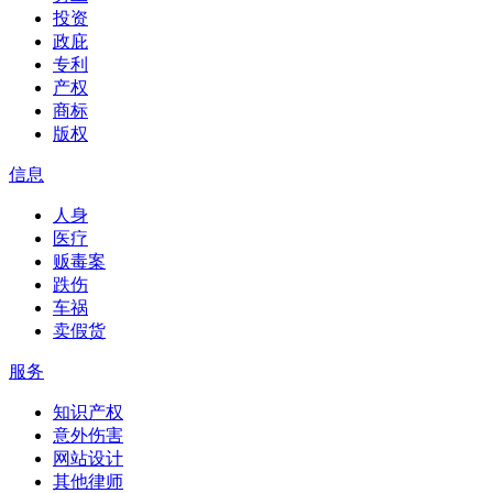
投资
政庇
专利
产权
商标
版权
信息
人身
医疗
贩毒案
跌伤
车祸
卖假货
服务
知识产权
意外伤害
网站设计
其他律师