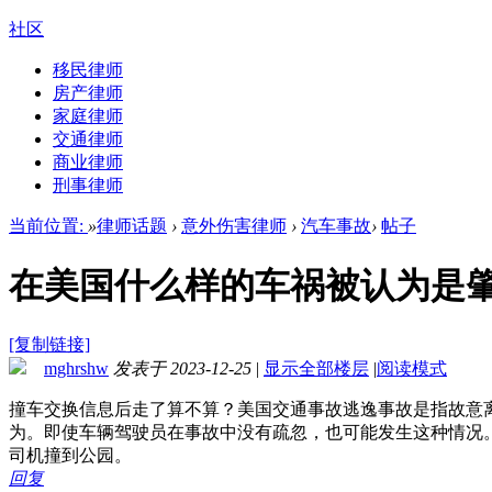
社区
移民律师
房产律师
家庭律师
交通律师
商业律师
刑事律师
当前位置:
»
律师话题
›
意外伤害律师
›
汽车事故
›
帖子
在美国什么样的车祸被认为是
[复制链接]
mghrshw
发表于 2023-12-25
|
显示全部楼层
|
阅读模式
撞车交换信息后走了算不算？美国交通事故逃逸事故是指故意
为。即使车辆驾驶员在事故中没有疏忽，也可能发生这种情况
司机撞到公园。
回复