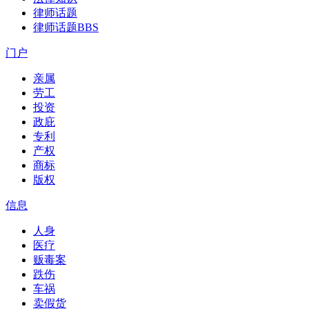
律师话题
律师话题
BBS
门户
亲属
劳工
投资
政庇
专利
产权
商标
版权
信息
人身
医疗
贩毒案
跌伤
车祸
卖假货