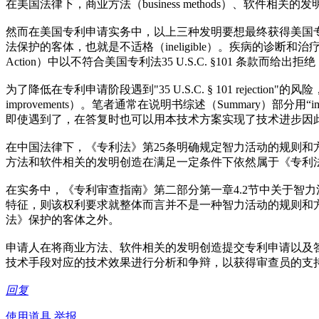
在美国法律下，商业方法（business methods）、软件相关的发明
然而在美国专利申请实务中，以上三种发明要想最终获得美国专利局
法保护的客体，也就是不适格（ineligible）。疾病的诊断和治
Action）中以不符合美国专利法35 U.S.C. §101 条款而给出拒绝（r
为了降低在专利申请阶段遇到"35 U.S.C. § 101 rejecti
improvements）。笔者通常在说明书综述（Summary）部分用“imp
即使遇到了，在答复时也可以用本技术方案实现了技术进步因
在中国法律下，《专利法》第25条明确规定智力活动的规则
方法和软件相关的发明创造在满足一定条件下依然属于《专利
在实务中，《专利审查指南》第二部分第一章4.2节中关于智
特征，则该权利要求就整体而言并不是一种智力活动的规则和
法》保护的客体之外。
申请人在将商业方法、软件相关的发明创造提交专利申请以及
技术手段对应的技术效果进行分析和争辩，以获得审查员的支
回复
使用道具
举报