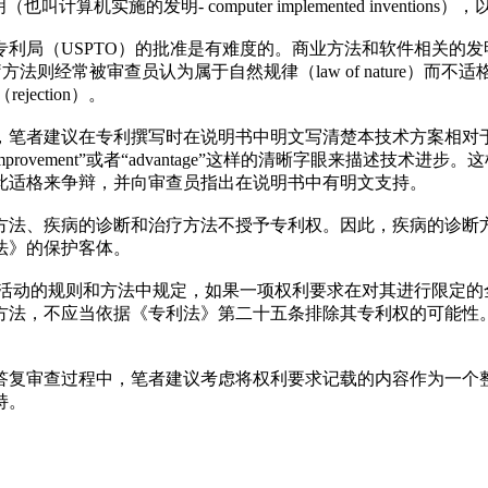
（也叫计算机实施的发明- computer implemented inv
（USPTO）的批准是有难度的。商业方法和软件相关的发明经常被审
疗方法则经常被审查员认为属于自然规律（law of nature）而
ejection）。
on"的风险，笔者建议在专利撰写时在说明书中明文写清楚本技术方案相对于现有技
rovement”或者“advantage”这样的清晰字眼来描述技术进步。这样可
此适格来争辩，并向审查员指出在说明书中有明文支持。
和方法、疾病的诊断和治疗方法不授予专利权。因此，疾病的诊断
法》的保护客体。
力活动的规则和方法中规定，如果一项权利要求在对其进行限定
方法，不应当依据《专利法》第二十五条排除其专利权的可能性
答复审查过程中，笔者建议考虑将权利要求记载的内容作为一个
持。