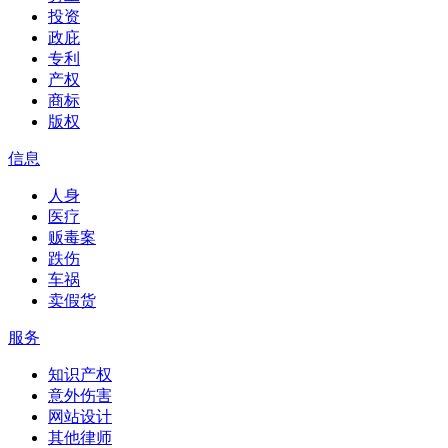
投资
政庇
专利
产权
商标
版权
信息
人身
医疗
贩毒案
跌伤
车祸
卖假货
服务
知识产权
意外伤害
网站设计
其他律师