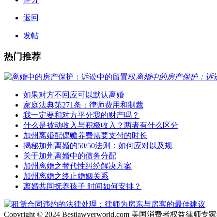
返回
发帖
热门推荐
离婚中的房产保护：诉
如果对方不回应可以默认离婚
家庭法典第271条：律师费用和制裁
我一定要和对方平分我的财产吗？
什么是被动收入与积极收入？两者有什么区分
加州离婚配偶赡养费需要支付的时长
揭秘加州离婚的50/50法则：如何应对以及规
关于加州离婚中的债务分配
加州离婚之替代性纠纷解决方案
加州离婚之终止婚姻关系
离婚共同抚养孩子 时间如何安排？
Copyright © 2024 Bestlawyerworld.com 美国消费者权益律师