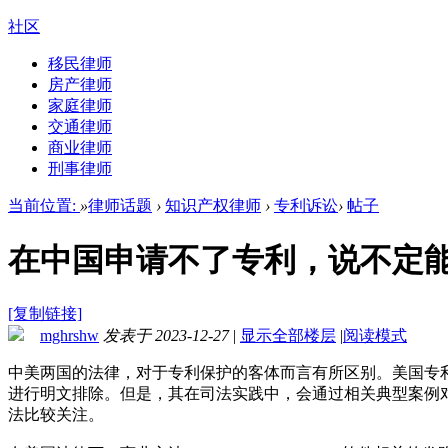
社区
移民律师
房产律师
家庭律师
交通律师
商业律师
刑事律师
当前位置:
»
律师话题
›
知识产权律师
›
专利诉讼
›
帖子
在中国申请不了专利，说不定
[复制链接]
mghrshw
发表于 2023-12-27
|
显示全部楼层
|
阅读模式
中美两国的法律，对于专利保护的客体而言有所区别。美国专利法中
进行明文排除。但是，其在司法实践中，会通过相关典型案例
法比较关注。