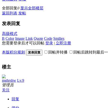
全部回复
0
显示全部楼层
返回列表
发帖
发表回复
高级模式
B
Color
Image
Link
Quote
Code
Smilies
您需要登录后才可以回帖
登录
|
立即注册
本版积分规则
回帖并转播
回帖后跳转到最后一
发表回复
楼主
mghrshw
Lv.9
管理员
关注
回复
评分