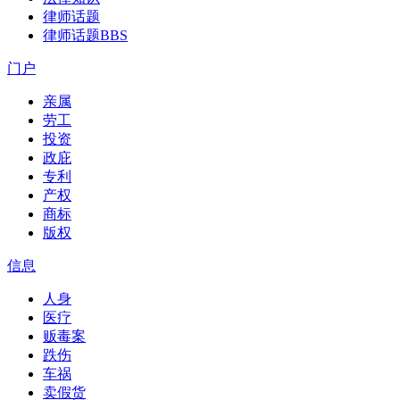
律师话题
律师话题
BBS
门户
亲属
劳工
投资
政庇
专利
产权
商标
版权
信息
人身
医疗
贩毒案
跌伤
车祸
卖假货