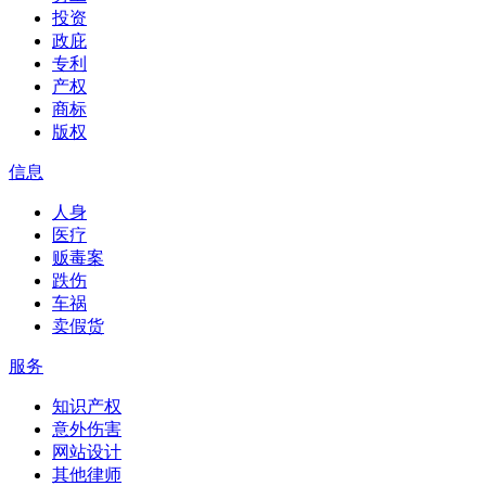
投资
政庇
专利
产权
商标
版权
信息
人身
医疗
贩毒案
跌伤
车祸
卖假货
服务
知识产权
意外伤害
网站设计
其他律师