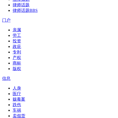
律师话题
律师话题
BBS
门户
亲属
劳工
投资
政庇
专利
产权
商标
版权
信息
人身
医疗
贩毒案
跌伤
车祸
卖假货