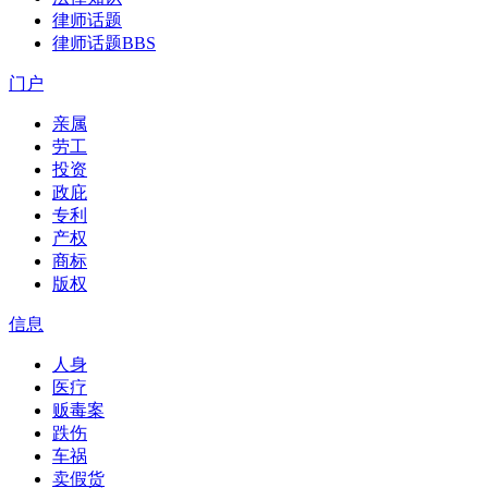
律师话题
律师话题
BBS
门户
亲属
劳工
投资
政庇
专利
产权
商标
版权
信息
人身
医疗
贩毒案
跌伤
车祸
卖假货