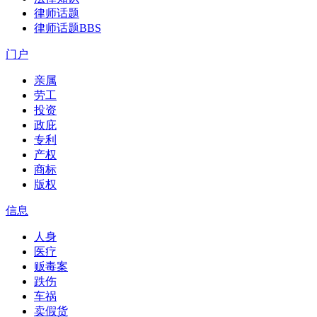
律师话题
律师话题
BBS
门户
亲属
劳工
投资
政庇
专利
产权
商标
版权
信息
人身
医疗
贩毒案
跌伤
车祸
卖假货