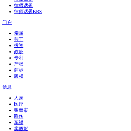
律师话题
律师话题
BBS
门户
亲属
劳工
投资
政庇
专利
产权
商标
版权
信息
人身
医疗
贩毒案
跌伤
车祸
卖假货