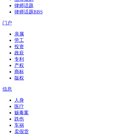
律师话题
律师话题
BBS
门户
亲属
劳工
投资
政庇
专利
产权
商标
版权
信息
人身
医疗
贩毒案
跌伤
车祸
卖假货