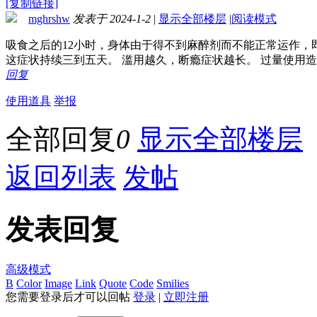
[复制链接]
mghrshw
发表于 2024-1-2
|
显示全部楼层
|
阅读模式
吸食之后的12小时，身体由于得不到麻醉剂而不能正常运作
这症状持续三到五天。 滥用越久，断瘾症状越长。 过量使用
回复
使用道具
举报
全部回复
0
显示全部楼层
返回列表
发帖
发表回复
高级模式
B
Color
Image
Link
Quote
Code
Smilies
您需要登录后才可以回帖
登录
|
立即注册