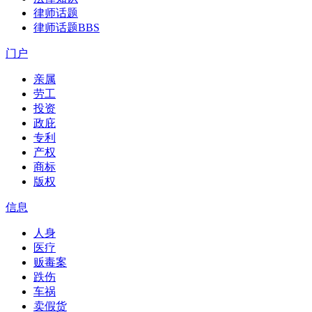
律师话题
律师话题
BBS
门户
亲属
劳工
投资
政庇
专利
产权
商标
版权
信息
人身
医疗
贩毒案
跌伤
车祸
卖假货