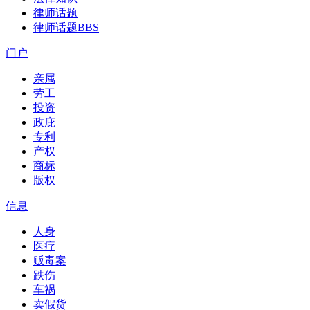
律师话题
律师话题
BBS
门户
亲属
劳工
投资
政庇
专利
产权
商标
版权
信息
人身
医疗
贩毒案
跌伤
车祸
卖假货