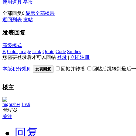
使用道具
举报
全部回复
0
显示全部楼层
返回列表
发帖
发表回复
高级模式
B
Color
Image
Link
Quote
Code
Smilies
您需要登录后才可以回帖
登录
|
立即注册
本版积分规则
回帖并转播
回帖后跳转到最后一
发表回复
楼主
mghrshw
Lv.9
管理员
关注
回复