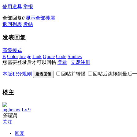
使用道具
举报
全部回复
0
显示全部楼层
返回列表
发帖
发表回复
高级模式
B
Color
Image
Link
Quote
Code
Smilies
您需要登录后才可以回帖
登录
|
立即注册
本版积分规则
回帖并转播
回帖后跳转到最后一
发表回复
楼主
mghrshw
Lv.9
管理员
关注
回复