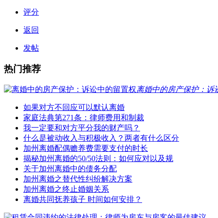
评分
返回
发帖
热门推荐
离婚中的房产保护：诉
如果对方不回应可以默认离婚
家庭法典第271条：律师费用和制裁
我一定要和对方平分我的财产吗？
什么是被动收入与积极收入？两者有什么区分
加州离婚配偶赡养费需要支付的时长
揭秘加州离婚的50/50法则：如何应对以及规
关于加州离婚中的债务分配
加州离婚之替代性纠纷解决方案
加州离婚之终止婚姻关系
离婚共同抚养孩子 时间如何安排？