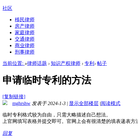
社区
移民律师
房产律师
家庭律师
交通律师
商业律师
刑事律师
当前位置:
»
律师话题
›
知识产权律师
›
专利
›
帖子
申请临时专利的方法
[复制链接]
mghrshw
发表于 2024-1-3
|
显示全部楼层
|
阅读模式
临时专利格式较为自由，只需大略描述自己想法。
上官网填写表格并提交即可。官网上会有很清楚的填表递表方
回复