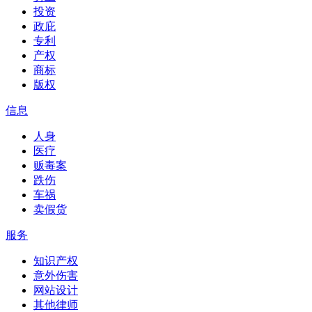
投资
政庇
专利
产权
商标
版权
信息
人身
医疗
贩毒案
跌伤
车祸
卖假货
服务
知识产权
意外伤害
网站设计
其他律师