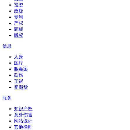
投资
政庇
专利
产权
商标
版权
信息
人身
医疗
贩毒案
跌伤
车祸
卖假货
服务
知识产权
意外伤害
网站设计
其他律师