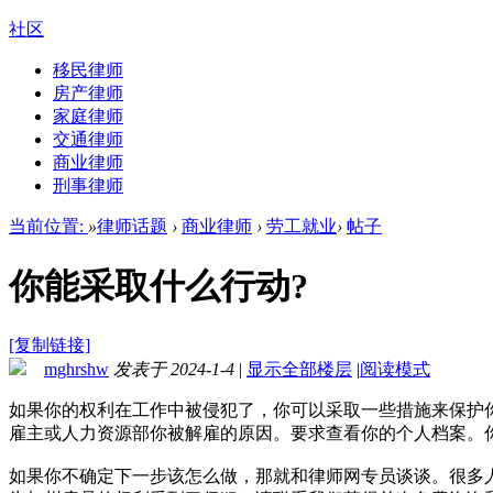
社区
移民律师
房产律师
家庭律师
交通律师
商业律师
刑事律师
当前位置:
»
律师话题
›
商业律师
›
劳工就业
›
帖子
你能采取什么行动?
[复制链接]
mghrshw
发表于 2024-1-4
|
显示全部楼层
|
阅读模式
如果你的权利在工作中被侵犯了，你可以采取一些措施来保护
雇主或人力资源部你被解雇的原因。要求查看你的个人档案。
如果你不确定下一步该怎么做，那就和律师网专员谈谈。很多