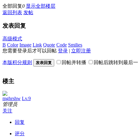
全部回复
0
显示全部楼层
返回列表
发帖
发表回复
高级模式
B
Color
Image
Link
Quote
Code
Smilies
您需要登录后才可以回帖
登录
|
立即注册
本版积分规则
回帖并转播
回帖后跳转到最后一
发表回复
楼主
mghrshw
Lv.9
管理员
关注
回复
评分