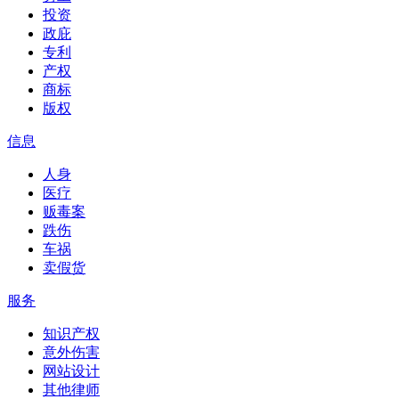
投资
政庇
专利
产权
商标
版权
信息
人身
医疗
贩毒案
跌伤
车祸
卖假货
服务
知识产权
意外伤害
网站设计
其他律师