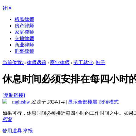
社区
移民律师
房产律师
家庭律师
交通律师
商业律师
刑事律师
当前位置:
»
律师话题
›
商业律师
›
劳工就业
›
帖子
休息时间必须安排在每四小时
[复制链接]
mghrshw
发表于 2024-1-4
|
显示全部楼层
|
阅读模式
如果可行，休息时间必须接近每四小时的工作时间之中。如果
回复
使用道具
举报