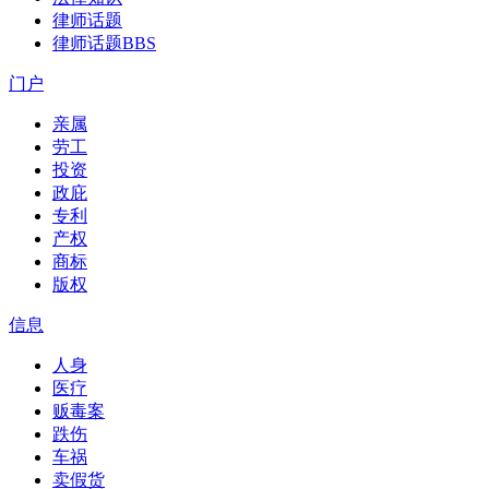
律师话题
律师话题
BBS
门户
亲属
劳工
投资
政庇
专利
产权
商标
版权
信息
人身
医疗
贩毒案
跌伤
车祸
卖假货