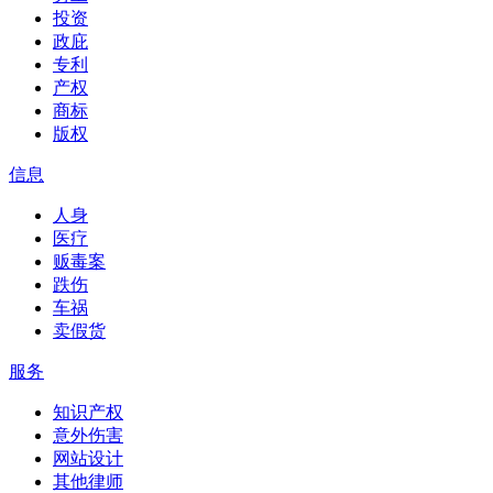
投资
政庇
专利
产权
商标
版权
信息
人身
医疗
贩毒案
跌伤
车祸
卖假货
服务
知识产权
意外伤害
网站设计
其他律师