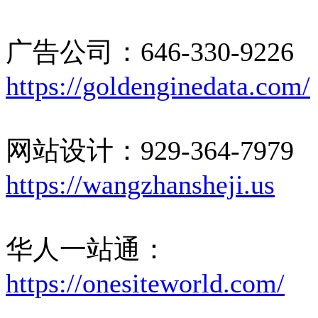
广告公司：646-330-9226
https://goldenginedata.com/
网站设计：929-364-7979
https://wangzhansheji.us
华人一站通：
https://onesiteworld.com/