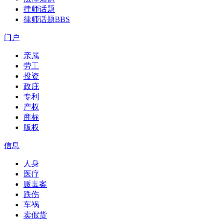
律师话题
律师话题
BBS
门户
亲属
劳工
投资
政庇
专利
产权
商标
版权
信息
人身
医疗
贩毒案
跌伤
车祸
卖假货