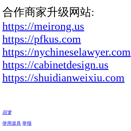
合作商家升级网站:
https://meirong.us
https://pfkus.com
https://nychineselawyer.com
https://cabinetdesign.us
https://shuidianweixiu.com
回复
使用道具
举报