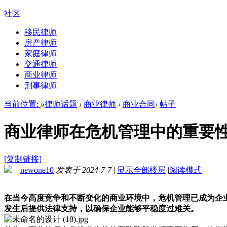
社区
移民律师
房产律师
家庭律师
交通律师
商业律师
刑事律师
当前位置:
»
律师话题
›
商业律师
›
商业合同
›
帖子
商业律师在危机管理中的重要
[复制链接]
newone10
发表于 2024-7-7
|
显示全部楼层
|
阅读模式
在当今高度竞争和不断变化的商业环境中，危机管理已成为企
发生后提供法律支持，以确保企业能够平稳度过难关。