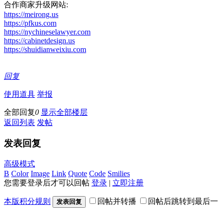
合作商家升级网站:
https://meirong.us
https://pfkus.com
https://nychineselawyer.com
https://cabinetdesign.us
https://shuidianweixiu.com
回复
使用道具
举报
全部回复
0
显示全部楼层
返回列表
发帖
发表回复
高级模式
B
Color
Image
Link
Quote
Code
Smilies
您需要登录后才可以回帖
登录
|
立即注册
本版积分规则
回帖并转播
回帖后跳转到最后一
发表回复