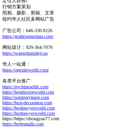
定位人群推广
行销方案策划
照相、摄影、剪辑、文章
纽约华人社区多网站广告
广告公司：646-330-9226
https://goldenginedata.com/
网站设计：929-364-7979
https://wangzhansheji.us
华人一站通：
https://onesiteworld.com/
各类平台推广
https://nychineselife.com
https://bestdoctorworld.com
https://usmingyitang.com
https://best-decoration.com
https://bestlawyerworld.com
https://bestlawyerworld.com
https://https://zhongyao77.com
https://herbsmalls.com