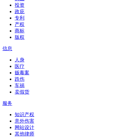
投资
政庇
专利
产权
商标
版权
信息
人身
医疗
贩毒案
跌伤
车祸
卖假货
服务
知识产权
意外伤害
网站设计
其他律师