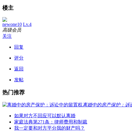
楼主
newone10
Lv.4
高级会员
关注
回复
评分
返回
发帖
热门推荐
离婚中的房产保护：诉
如果对方不回应可以默认离婚
家庭法典第271条：律师费用和制裁
我一定要和对方平分我的财产吗？