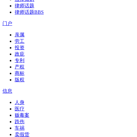
律师话题
律师话题
BBS
门户
亲属
劳工
投资
政庇
专利
产权
商标
版权
信息
人身
医疗
贩毒案
跌伤
车祸
卖假货