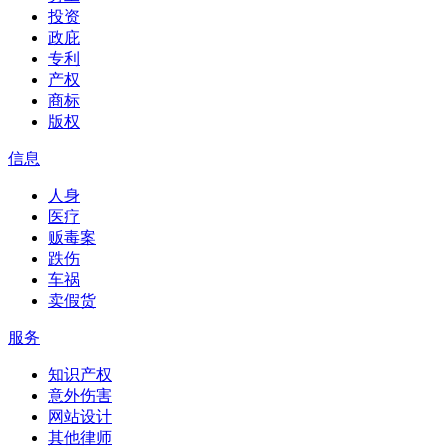
投资
政庇
专利
产权
商标
版权
信息
人身
医疗
贩毒案
跌伤
车祸
卖假货
服务
知识产权
意外伤害
网站设计
其他律师