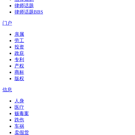
律师话题
律师话题
BBS
门户
亲属
劳工
投资
政庇
专利
产权
商标
版权
信息
人身
医疗
贩毒案
跌伤
车祸
卖假货