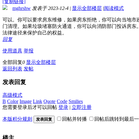
[复制链接]
mghrshw
发表于 2023-12-4
|
显示全部楼层
|
阅读模式
可以。你可以要求房东维修，如果房东拒绝，你可以向当地市
门清理。如果垃圾堵塞防火通道，你可以向消防部门投诉房东
法律途径来保护自己的权益。
回复
使用道具
举报
全部回复
0
显示全部楼层
返回列表
发帖
发表回复
高级模式
B
Color
Image
Link
Quote
Code
Smilies
您需要登录后才可以回帖
登录
|
立即注册
本版积分规则
回帖并转播
回帖后跳转到最后一
发表回复
楼主