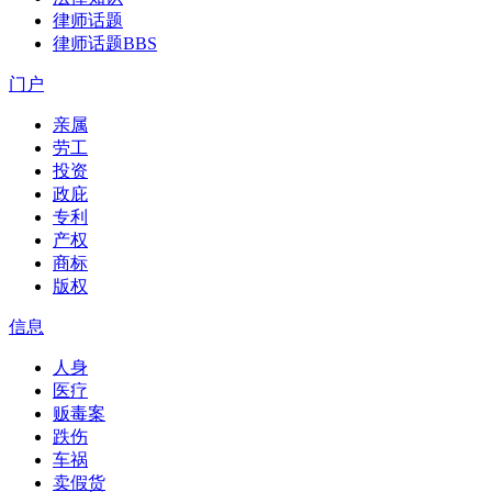
律师话题
律师话题
BBS
门户
亲属
劳工
投资
政庇
专利
产权
商标
版权
信息
人身
医疗
贩毒案
跌伤
车祸
卖假货