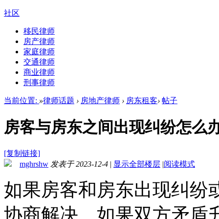
社区
移民律师
房产律师
家庭律师
交通律师
商业律师
刑事律师
当前位置:
»
律师话题
›
房地产律师
›
房东租客
›
帖子
房客与房东之间出现纠纷怎么
[复制链接]
mghrshw
发表于 2023-12-4
|
显示全部楼层
|
阅读模式
如果房客和房东出现纠纷
协商解决。如果双方矛盾