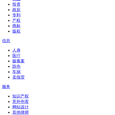
投资
政庇
专利
产权
商标
版权
信息
人身
医疗
贩毒案
跌伤
车祸
卖假货
服务
知识产权
意外伤害
网站设计
其他律师