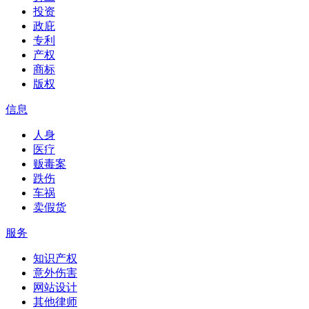
投资
政庇
专利
产权
商标
版权
信息
人身
医疗
贩毒案
跌伤
车祸
卖假货
服务
知识产权
意外伤害
网站设计
其他律师