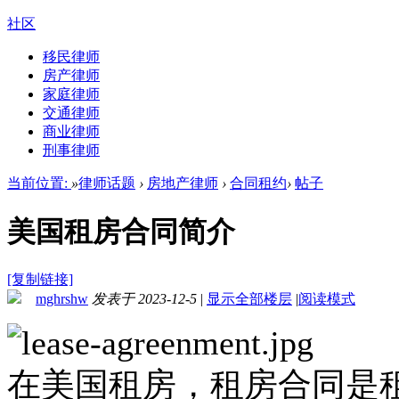
社区
移民律师
房产律师
家庭律师
交通律师
商业律师
刑事律师
当前位置:
»
律师话题
›
房地产律师
›
合同租约
›
帖子
美国租房合同简介
[复制链接]
mghrshw
发表于 2023-12-5
|
显示全部楼层
|
阅读模式
在美国租房，租房合同是