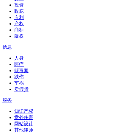
投资
政庇
专利
产权
商标
版权
信息
人身
医疗
贩毒案
跌伤
车祸
卖假货
服务
知识产权
意外伤害
网站设计
其他律师