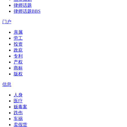
律师话题
律师话题
BBS
门户
亲属
劳工
投资
政庇
专利
产权
商标
版权
信息
人身
医疗
贩毒案
跌伤
车祸
卖假货