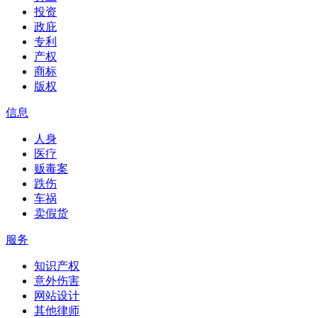
投资
政庇
专利
产权
商标
版权
信息
人身
医疗
贩毒案
跌伤
车祸
卖假货
服务
知识产权
意外伤害
网站设计
其他律师