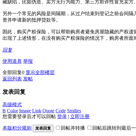
藏缺陷，比如伪造、卖方无行为能力、第三方欺诈性冒充卖方
另外一个常见的风险是间隔期，从过户结束到登记之前会间隔
资并申请新的抵押贷款等。
因此，购买产权保险，可以帮助购房者避免房屋隐藏的产权遗
出现了上述情形，在没有购买产权保险的情况下，购房者所面
回复
使用道具
举报
全部回复
0
显示全部楼层
返回列表
发帖
发表回复
高级模式
B
Color
Image
Link
Quote
Code
Smilies
您需要登录后才可以回帖
登录
|
立即注册
本版积分规则
回帖并转播
回帖后跳转到最后一
发表回复