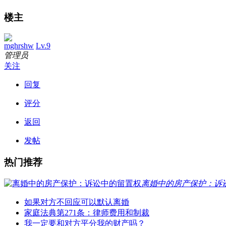
楼主
mghrshw
Lv.9
管理员
关注
回复
评分
返回
发帖
热门推荐
离婚中的房产保护：诉
如果对方不回应可以默认离婚
家庭法典第271条：律师费用和制裁
我一定要和对方平分我的财产吗？