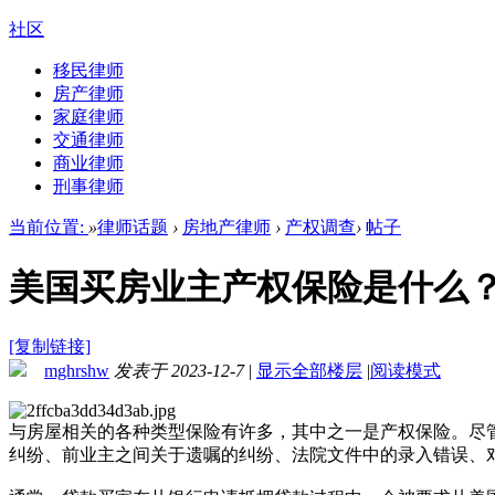
社区
移民律师
房产律师
家庭律师
交通律师
商业律师
刑事律师
当前位置:
»
律师话题
›
房地产律师
›
产权调查
›
帖子
美国买房业主产权保险是什么
[复制链接]
mghrshw
发表于 2023-12-7
|
显示全部楼层
|
阅读模式
与房屋相关的各种类型保险有许多，其中之一是产权保险。尽
纠纷、前业主之间关于遗嘱的纠纷、法院文件中的录入错误、