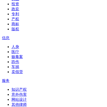
投资
政庇
专利
产权
商标
版权
信息
人身
医疗
贩毒案
跌伤
车祸
卖假货
服务
知识产权
意外伤害
网站设计
其他律师