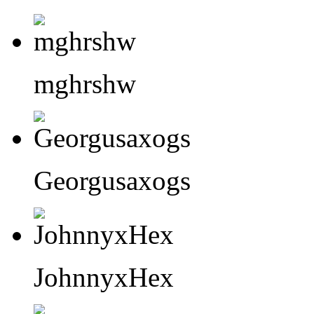
mghrshw
Georgusaxogs
JohnnyxHex