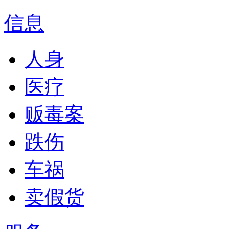
信息
人身
医疗
贩毒案
跌伤
车祸
卖假货