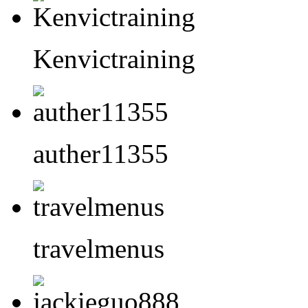
Kenvictraining
auther11355
travelmenus